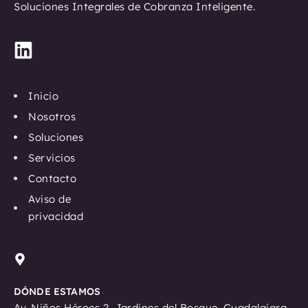
Soluciones Integrales de Cobranza Inteligente.
L
i
n
Inicio
k
Nosotros
e
Soluciones
d
Servicios
i
n
Contacto
Aviso de
privacidad
DÓNDE ESTAMOS
Av. Niños Héroes 2, Jardines del Bosque. Guadalajara,