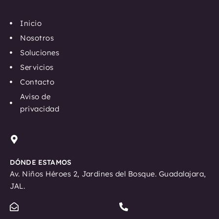
i
n
Inicio
k
Nosotros
e
Soluciones
d
Servicios
i
n
Contacto
Aviso de
privacidad
DÓNDE ESTAMOS
Av. Niños Héroes 2, Jardines del Bosque. Guadalajara,
JAL.