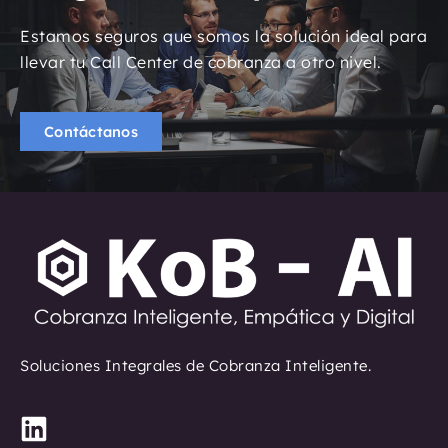
Estamos seguros que somos la solución ideal para
llevar tu Call Center de cobranza a otro nivel.
Contáctanos
Soluciones Integrales de Cobranza Inteligente.
L