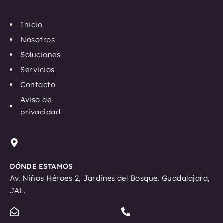
i
n
Inicio
k
Nosotros
e
Soluciones
d
Servicios
i
n
Contacto
Aviso de
privacidad
DÓNDE ESTAMOS
Av. Niños Héroes 2, Jardines del Bosque. Guadalajara,
JAL.